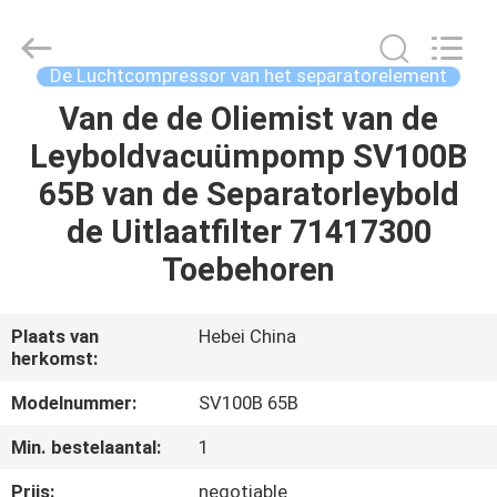
Ltd.
All
Rights
Reserved.
Developed
De Luchtcompressor van het separatorelement
by
ECER
Van de de Oliemist van de
HUIS
Leyboldvacuümpomp SV100B
PRODUCTEN
65B van de Separatorleybold
de Uitlaatfilter 71417300
VIDEO'S
Toebehoren
ONGEVEER
Plaats van
Hebei China
herkomst:
ONS
Modelnummer:
SV100B 65B
FABRIEKSREIS
Min. bestelaantal:
1
Prijs:
negotiable