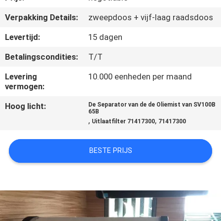
KWALITEITSCONTROLE
Verpakking Details:
zweepdoos + vijf-laag raadsdoos
CONTACTEER
Levertijd:
15 dagen
ONS
Betalingscondities:
T/T
Levering
10.000 eenheden per maand
NIEUWS
vermogen:
Hoog licht:
De Separator van de de Oliemist van SV100B
65B
GEVALLEN
,
,
Uitlaatfilter 71417300
71417300
SITEMAP
BESTE PRIJS
PRIVACY
POLICY