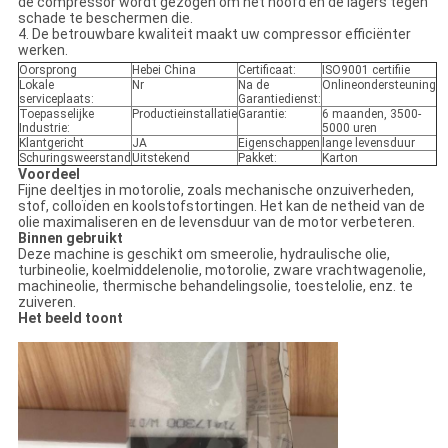
de compressor wordt gezogen om het hoofd en de lagers tegen
schade te beschermen die.
4. De betrouwbare kwaliteit maakt uw compressor efficiënter
werken.
Oorsprong
Hebei China
Certificaat:
ISO9001 certifiie
Lokale
Nr
Na de
Onlineondersteuning
serviceplaats:
Garantiedienst:
Toepasselijke
Productieinstallatie
Garantie:
6 maanden, 3500-
Industrie:
5000 uren
Klantgericht
JA
Eigenschappen
lange levensduur
Schuringsweerstand
Uitstekend
Pakket:
Karton
Voordeel
Fijne deeltjes in motorolie, zoals mechanische onzuiverheden,
stof, colloïden en koolstofstortingen. Het kan de netheid van de
olie maximaliseren en de levensduur van de motor verbeteren.
Binnen gebruikt
Deze machine is geschikt om smeerolie, hydraulische olie,
turbineolie, koelmiddelenolie, motorolie, zware vrachtwagenolie,
machineolie, thermische behandelingsolie, toestelolie, enz. te
zuiveren.
Het beeld toont