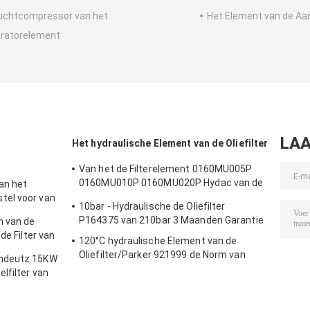
uchtcompressor van het
Het Element van de Aar
ratorelement
LAA
Het hydraulische Element van de Oliefilter
Van het de Filterelement 0160MU005P
0160MU010P 0160MU020P Hydac van de
an het
Hedeke Hydraulisch Olie de Filterelement
tel voor van
10bar - Hydraulische de Oliefilter
 de
P164375 van 210bar 3 Maanden Garantie
n van de
an de de
de Filter van
120°C hydraulische Element van de
80
Oliefilter/Parker 921999 de Norm van
endeutz 15KW
Filteriso
lfilter van
htfilter