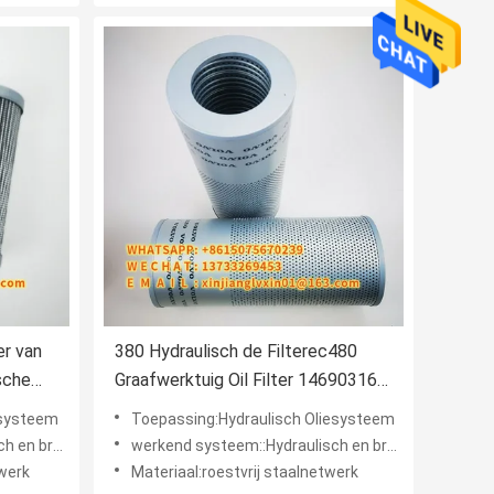
380 Hydraulisch de Filterec480
sche
Graafwerktuig Oil Filter 14690316
etten
van de Olieterugkeer
esysteem
Toepassing:Hydraulisch Oliesysteem
tofsysteem
werkend systeem::Hydraulisch en brandstofsysteem
twerk
Materiaal:roestvrij staalnetwerk