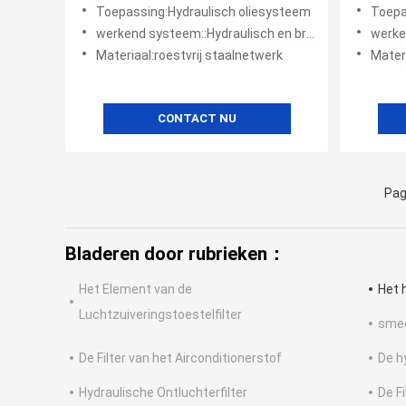
brandstoffilter 3μm~200μm 99%
hbx-10,
Toepassing:Hydraulisch oliesysteem
Toepa
efficiency
werkend systeem::Hydraulisch en brandstofsysteem
werkend 
Materiaal:roestvrij staalnetwerk
Materi
CONTACT NU
Pag
Bladeren door rubrieken：
Het Element van de
Het 
Luchtzuiveringstoestelfilter
smee
De Filter van het Airconditionerstof
De h
Hydraulische Ontluchterfilter
De F