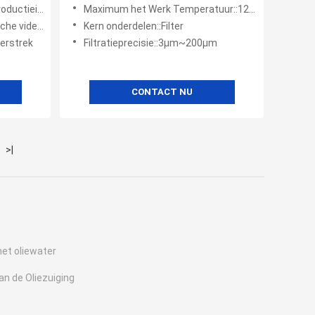
nbouw, hydraulische systemen
Maximum het Werk Temperatuur::120°C
steuning, onderdelen
Kern onderdelen::Filter
Verstrek
Filtratieprecisie::3μm~200μm
CONTACT NU
>|
het oliewater
van de Oliezuiging