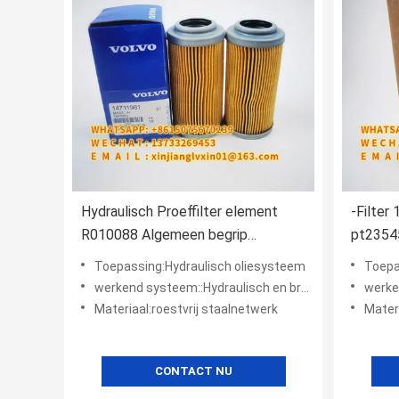
Hydraulisch Proeffilter element
-Filte
R010088 Algemeen begrip
pt2354
14711981 31MH20320 P550576
Graafwe
Toepassing:Hydraulisch oliesysteem
Toepa
van
werkend systeem::Hydraulisch en brandstofsysteem
werkend 
Materiaal:roestvrij staalnetwerk
Materi
CONTACT NU