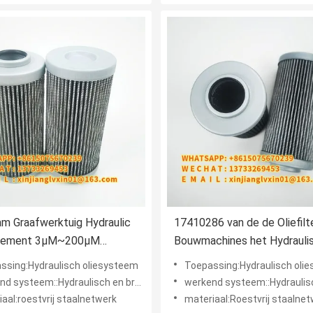
m Graafwerktuig Hydraulic
17410286 van de de Oliefilter van
 Element 3μM~200μM
Bouwmachines het Hydrauli
ion 17410286
het Elementenslijtage Verz
ssing:Hydraulisch oliesysteem
Toepassing:Hydraulisch oli
zich tegen
systeem::Hydraulisch en brandstofsysteem
werkend systeem::Hydraulisch en brands
aal:roestvrij staalnetwerk
materiaal:Roestvrij staalne