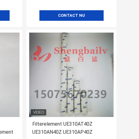
CONTACT NU
Filterelement UE310AT40Z
element
UE310AN40Z UE310AP40Z