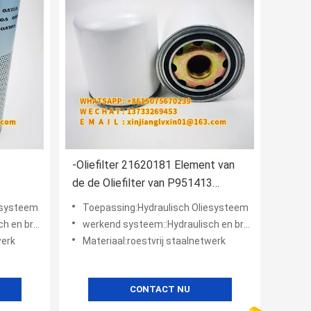
-Oliefilter 21620181 Element van
de de Oliefilter van P951413
lter
T280W AD27747 het Industriële
esysteem
Toepassing:Hydraulisch Oliesysteem
tofsysteem
werkend systeem::Hydraulisch en brandstofsysteem
werk
Materiaal:roestvrij staalnetwerk
CONTACT NU