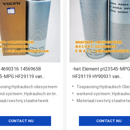
r 14690316 14569658
-het Element pt23545-MPG
5-MPG HF29119 van
HF29119 HY90931 van
rktuighydraulic oil return
Graafwerktuighydraulic oil fi
ssing:Hydraulisch oliesysteem
Toepassing:Hydraulisch Oli
systeem::Hydraulisch en brandstofsysteem
werkend systeem::Hydraulisch en brands
aal:roestvrij staalnetwerk
Materiaal:roestvrij staalnet
CONTACT NU
CONTACT NU