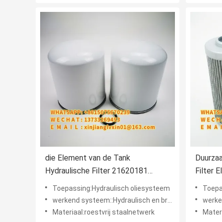
die Element van de Tank
Duurzaa
Hydraulische Filter 21620181
Filter
P951413 T280W TB13941x
Filtrat
Toepassing:Hydraulisch oliesysteem
Toepa
TB1396x drogen
werkend systeem::Hydraulisch en brandstofsysteem
werkend 
Materiaal:roestvrij staalnetwerk
Materi