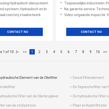
 25, 40, 63100160x10
ssing:Hydraulisch oliesysteem
Toepasselijke industrieën::Productieinstallaties, machinesreparatiewerkplaatsen, energie en mij
systeem::Hydraulisch en brandstofsysteem
Na-garantie service::Technische video-ondersteuning, online-onder
aal:roestvrij staalnetwerk
Video-uitgaande inspectie::
CONTACT NU
CONTACT NU
e 1 of 10
|<
<<
1
2
3
4
5
6
7
8
9
10
>>
hydraulische Element van de Oliefilter
Diesel Filterelement
roliefilter
De Separatorfilter van 
ydraulische Filter van de Olieterugkeer
De hydraulische Filter 
ilter van de stofpatroon
Plaat en Kaderfiltratie