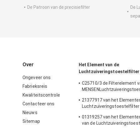
De Patroon van de precisiefilter
De L
sepa
Over
Het Element van de
Luchtzuiveringstoestelfilter
Ongeveer ons
C25710/3 de Filterelement v
Fabrieksreis
MENSENLuchtzuiveringstoes
Kwaliteitscontrole
de de Luchtcompressor van
21377917 van het Elemente
Atlasschroef het Element v
Contacteer ons
Luchtzuiveringstoestelfilter 
Luchtfilter
Nieuws
de de Generatorlucht CFM 1
01319257 van het Element
Sitemap
van de Luchtzuiveringstoeste
de de Generatorreeks de Luc