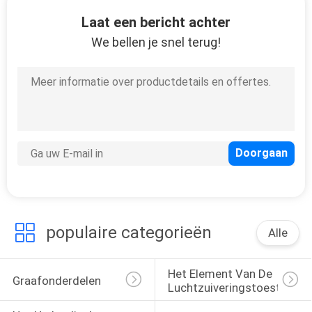
KWALITEITSCONTROLE
Laat een bericht achter
We bellen je snel terug!
CONTACTEER
ONS
NIEUWS
GEVALLEN
SITEMAP
populaire categorieën
Alle
PRIVACY
POLICY
Het Element Van De 
Graafonderdelen
Luchtzuiveringstoestelfilte