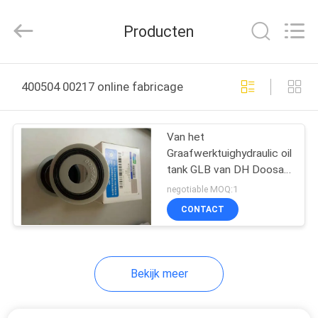
Ltd.
All
Rights
Producten
Reserved.
Developed
by
ECER
HUIS
400504 00217 online fabricage
PRODUCTEN
Van het
Graafwerktuighydraulic oil
VIDEO'S
tank GLB van DH Doosan
Daewoo van de de
negotiable MOQ:1
Openingsklep In te
ONGEVEER
CONTACT
ademen Filter 400504-
ONS
00217
Bekijk meer
FABRIEKSREIS