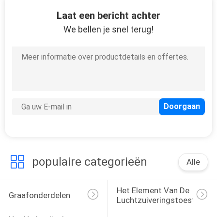
KWALITEITSCONTROLE
Laat een bericht achter
We bellen je snel terug!
CONTACTEER
ONS
NIEUWS
GEVALLEN
SITEMAP
populaire categorieën
Alle
PRIVACY
POLICY
Het Element Van De 
Graafonderdelen
Luchtzuiveringstoestelfilte