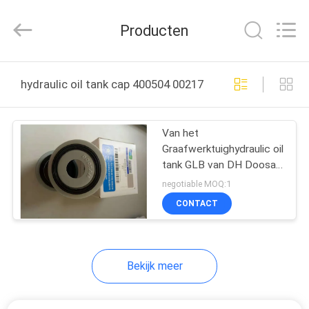
Ltd.
All
Rights
Producten
Reserved.
Developed
by
ECER
HUIS
hydraulic oil tank cap 400504 00217 online fabricage
PRODUCTEN
Van het
Graafwerktuighydraulic oil
VIDEO'S
tank GLB van DH Doosan
Daewoo van de de
negotiable MOQ:1
Openingsklep In te
ONGEVEER
CONTACT
ademen Filter 400504-
ONS
00217
Bekijk meer
FABRIEKSREIS