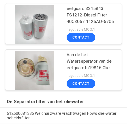
eetguard 3315843
FS1212-Diesel Filter
40C3067 1125AD-5705
negotiable MOQ:1
CONTACT
Van de het
Waterseparator van de
eetguardfs19816 Olie
Filter 4988297
negotiable MOQ:1
CONTACT
De Separatorfilter van het oliewater
612600081335 Weichai zware vrachtwagen Howo olie-water
scheidsfilter