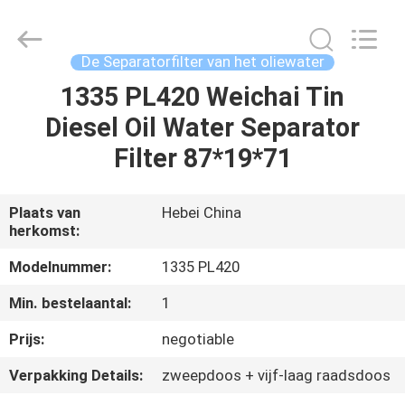
filter
Co.,
Ltd.
All
Rights
De Separatorfilter van het oliewater
Reserved.
Developed
1335 PL420 Weichai Tin
HUIS
by
ECER
Diesel Oil Water Separator
PRODUCTEN
Filter 87*19*71
VIDEO'S
Plaats van
Hebei China
herkomst:
ONGEVEER
Modelnummer:
1335 PL420
ONS
Min. bestelaantal:
1
Prijs:
negotiable
FABRIEKSREIS
Verpakking Details:
zweepdoos + vijf-laag raadsdoos