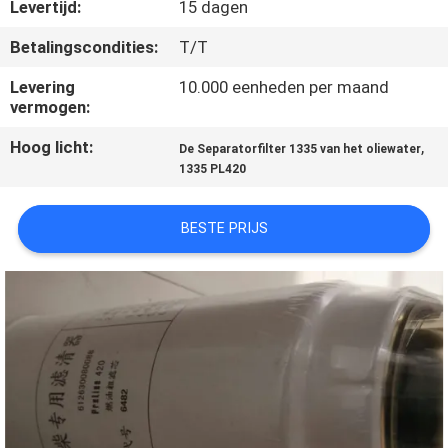
KWALITEITSCONTROLE
Levertijd:
15 dagen
Betalingscondities:
T/T
CONTACTEER
Levering
10.000 eenheden per maand
ONS
vermogen:
Hoog licht:
,
De Separatorfilter 1335 van het oliewater
NIEUWS
1335 PL420
BESTE PRIJS
GEVALLEN
SITEMAP
PRIVACY
POLICY