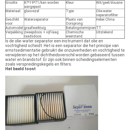
Grootte:
87*19*71/kan worden
Kleur:
Wit/geel/douane
aangepast
Materiaal:
glasvezel
Type:
Olie-water
separatorfilter
Geschikt
Waterseparator
Plaats van
Hebei China
voor:
Oorsprong:
Automodel:
graafwerktuig
Betalingstermijnen
TT
Verpakking
zweepdoos + vijf-laag
Chemische
Uitstekend
raadsdoos
weerstand
Is de olie-water separator een instrument dat olie en
vochtigheid scheidt. Het is een separator die het principe van
ernstsedimentatie gebruikt die onzuiverheden en vochtigheid te
verwijderen op het dichtheidsverschil worden gebaseerd tussen
water en brandstof. Er zijn ook binnen scheidingselementen
zoals verspreidingskegels en filters.
Het beeld toont