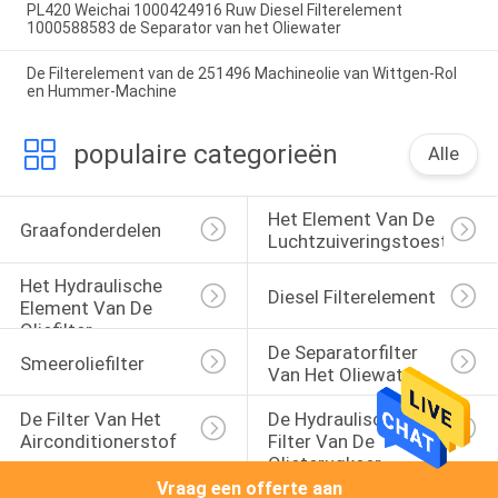
PL420 Weichai 1000424916 Ruw Diesel Filterelement
1000588583 de Separator van het Oliewater
De Filterelement van de 251496 Machineolie van Wittgen-Rol
en Hummer-Machine
populaire categorieën
Alle
Het Element Van De 
Graafonderdelen
Luchtzuiveringstoestelfilte
Het Hydraulische 
Diesel Filterelement
Element Van De 
Oliefilter
De Separatorfilter 
Smeeroliefilter
Van Het Oliewater
De Filter Van Het 
De Hydraulische 
Airconditionerstof
Filter Van De 
Olieterugkeer
Vraag een offerte aan