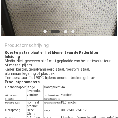
Productomschrijving
Roestvrij staalplaat en het Element van de Kaderfilter
Inleiding
Media: Niet-geweven stof met geplooide van het netwerksteun
of metaal pijlers.
Kader: karton, gegalvaniseerd staal, roestvrij staal,
aluminiumlegering of plastiek.
Temperatuur: Tot 90°C tijdens ononderbroken gebruik.
Productparameters
Eigenschappen
lange
Klantgericht
JA
levensduur
verstrek
verstrek
Video uitgaand-
Het Rapport van
inspectie:
de machinestest:
normaal
PLC, motor
Marketing Type:
Kerncomponenten:
product
Oorsprong
Hebei
380V/400V/415V
Voltage:
China
2.2-11kw
Membraan/kamer/plaatkader/ronde/vie