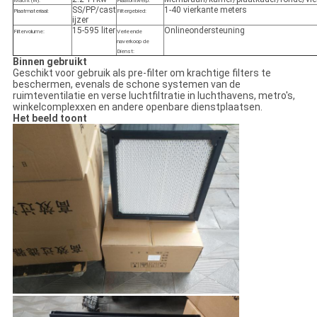
Macht (W):
Plaatontwerp:
SS/PP/cast
1-40 vierkante meters
Plaatmateriaal:
Filtergebied:
ijzer
15-595 liter
Onlineondersteuning
Filtervolume:
Verleende
naverkoop de
Dienst:
Binnen gebruikt
Geschikt voor gebruik als pre-filter om krachtige filters te
beschermen, evenals de schone systemen van de
ruimteventilatie en verse luchtfiltratie in luchthavens, metro's,
winkelcomplexxen en andere openbare dienstplaatsen.
Het beeld toont