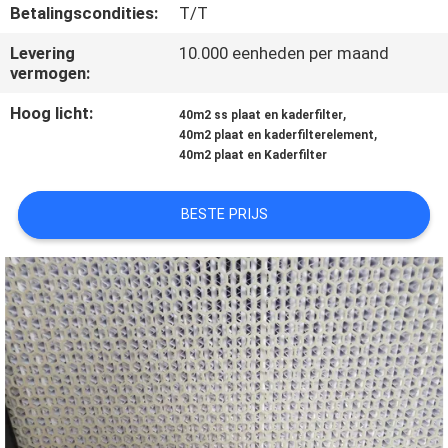
KWALITEITSCONTROLE
Betalingscondities:
T/T
Levering
10.000 eenheden per maand
CONTACTEER
vermogen:
ONS
Hoog licht:
,
40m2 ss plaat en kaderfilter
,
40m2 plaat en kaderfilterelement
40m2 plaat en Kaderfilter
NIEUWS
BESTE PRIJS
GEVALLEN
SITEMAP
PRIVACY
POLICY