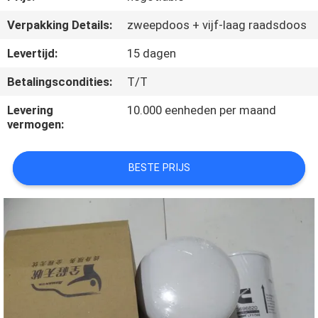
KWALITEITSCONTROLE
Verpakking Details:
zweepdoos + vijf-laag raadsdoos
CONTACTEER
Levertijd:
15 dagen
ONS
Betalingscondities:
T/T
Levering
10.000 eenheden per maand
NIEUWS
vermogen:
GEVALLEN
BESTE PRIJS
SITEMAP
PRIVACY
POLICY