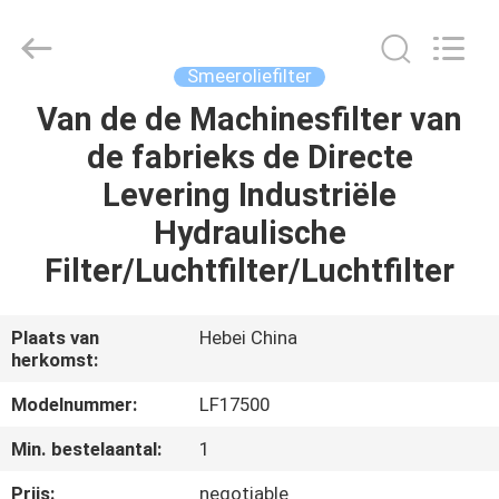
Co.,
Ltd.
All
Rights
Reserved.
Smeeroliefilter
Developed
by
ECER
Van de de Machinesfilter van
HUIS
de fabrieks de Directe
PRODUCTEN
Levering Industriële
Hydraulische
VIDEO'S
Filter/Luchtfilter/Luchtfilter
ONGEVEER
Plaats van
Hebei China
herkomst:
ONS
Modelnummer:
LF17500
FABRIEKSREIS
Min. bestelaantal:
1
Prijs:
negotiable