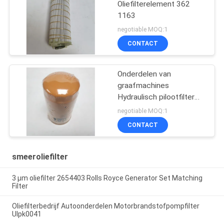
Oliefilterelement 362
1163
negotiable MOQ:1
CONTACT
Onderdelen van
graafmachines
Hydraulisch pilootfilter
093-7521
negotiable MOQ:1
CONTACT
smeeroliefilter
3 μm oliefilter 2654403 Rolls Royce Generator Set Matching
Filter
Oliefilterbedrijf Autoonderdelen Motorbrandstofpompfilter
Ulpk0041