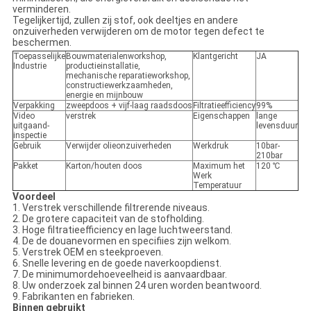
verminderen.
Tegelijkertijd, zullen zij stof, ook deeltjes en andere
onzuiverheden verwijderen om de motor tegen defect te
beschermen.
Toepasselijke
Bouwmaterialenworkshop,
Klantgericht
JA
Industrie
productieinstallatie,
mechanische reparatieworkshop,
constructiewerkzaamheden,
energie en mijnbouw
Verpakking
zweepdoos + vijf-laag raadsdoos
Filtratieefficiency
99%
Video
verstrek
Eigenschappen
lange
uitgaand-
levensduur
inspectie
Gebruik
Verwijder olieonzuiverheden
Werkdruk
10bar-
210bar
Pakket
Karton/houten doos
Maximum het
120 ℃
Werk
Temperatuur
Voordeel
1. Verstrek verschillende filtrerende niveaus.
2. De grotere capaciteit van de stofholding.
3. Hoge filtratieefficiency en lage luchtweerstand.
4. De de douanevormen en specifiies zijn welkom.
5. Verstrek OEM en steekproeven.
6. Snelle levering en de goede naverkoopdienst.
7. De minimumordehoeveelheid is aanvaardbaar.
8. Uw onderzoek zal binnen 24 uren worden beantwoord.
9. Fabrikanten en fabrieken.
Binnen gebruikt