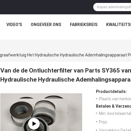
VIDEO'S
ONGEVEER ONS
FABRIEKSREIS
KWALITEIT
nygraafwerktuig Het Hydraulische Hydraulische Ademhalingsapparaat 
Van de de Ontluchterfilter van Parts SY365 va
Hydraulische Hydraulische Ademhalingsappar
Productdetails:
Plaats van herko
Betalen & Verzen
Min. bestelaantal
Prijs:
Verpakking Detail