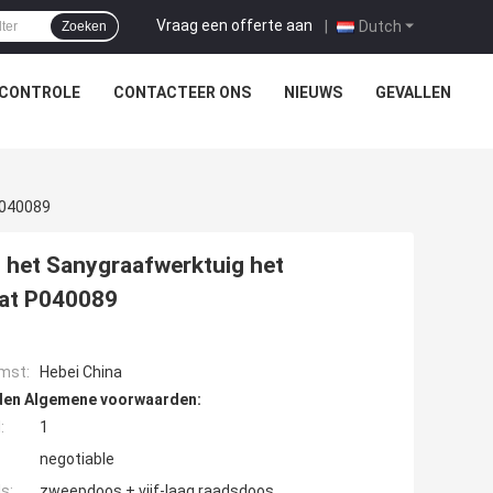
Vraag een offerte aan
|
Dutch
Zoeken
SCONTROLE
CONTACTEER ONS
NIEUWS
GEVALLEN
P040089
n het Sanygraafwerktuig het
aat P040089
mst:
Hebei China
den Algemene voorwaarden:
:
1
negotiable
s:
zweepdoos + vijf-laag raadsdoos