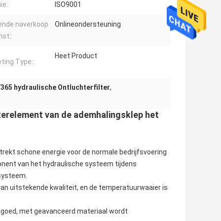
ie::
ISO9001
ende naverkoop
Onlineondersteuning
nst::
Heet Product
ting Type::
365 hydraulische Ontluchterfilter
,
lterelement van de ademhalingsklep het
strekt schone energie voor de normale bedrijfsvoering
onent van het hydraulische systeem tijdens
 systeem.
 van uitstekende kwaliteit, en de temperatuurwaaier is
aal goed, met geavanceerd materiaal wordt