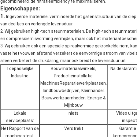
gecombineerd, de filtratieefficiency te maximaliseren.
Eigenschappen:
1.
Ingevoerde materiële, verminderde het gatenstructuur van de diep-
van deeltjes en verlengde levensduur.
2. Wij gebruiken high-tech steunmaterialen. De high-tech steunmateria
en compressiemisvorming vermijden, maar ook het materiaal bescher
3. Wij gebruiken ook een speciale spiraalvormige gekronkelde riem, ka
vaste het vouwen afstand verzekert de eenvormige stroom van vloeist
alleen verbetert de drukdaling, maar ook breidt de levensduur uit.
Toepasselijke
Bouwmateriaalwinkels,
Na de Garanti
Industrie:
Productieinstallatie,
MachinesReparatiewerkplaatsen,
landbouwbedrijven, Kleinhandel,
Bouwwerkzaamheden, Energie &
Mijnbouw
Lokale
niets
Video uitg
serviceplaats:
inspect
Het Rapport van de
Verstrekt
Garantie
machinestest:
kerncompon