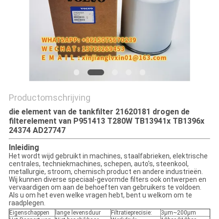
Productomschrijving
die element van de tankfilter 21620181 drogen de
filterelement van P951413 T280W TB13941x TB1396x
24374 AD27747
Inleiding
Het wordt wijd gebruikt in machines, staalfabrieken, elektrische
centrales, techniekmachines, schepen, auto's, steenkool,
metallurgie, stroom, chemisch product en andere industrieën.
Wij kunnen diverse speciaal-gevormde filters ook ontwerpen en
vervaardigen om aan de behoeften van gebruikers te voldoen.
Als u om het even welke vragen hebt, bent u welkom om te
raadplegen.
Eigenschappen
lange levensduur
Filtratieprecisie:
3μm~200μm