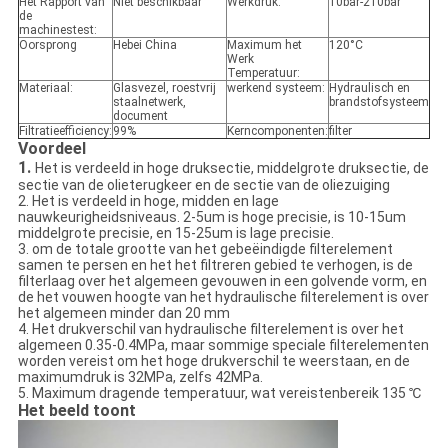
Het Rapport van
Niet beschikbaar
Werkdruk:
10bar-210bar
de
machinestest:
Oorsprong
Hebei China
Maximum het
120°C
Werk
Temperatuur:
Materiaal:
Glasvezel, roestvrij
werkend systeem:
Hydraulisch en
staalnetwerk,
brandstofsysteem
document
Filtratieefficiency:
99%
Kerncomponenten:
filter
Voordeel
1.
Het is verdeeld in hoge druksectie, middelgrote druksectie, de
sectie van de olieterugkeer en de sectie van de oliezuiging
2. Het is verdeeld in hoge, midden en lage
nauwkeurigheidsniveaus. 2-5um is hoge precisie, is 10-15um
middelgrote precisie, en 15-25um is lage precisie.
3. om de totale grootte van het gebeëindigde filterelement
samen te persen en het het filtreren gebied te verhogen, is de
filterlaag over het algemeen gevouwen in een golvende vorm, en
de het vouwen hoogte van het hydraulische filterelement is over
het algemeen minder dan 20 mm
4. Het drukverschil van hydraulische filterelement is over het
algemeen 0.35-0.4MPa, maar sommige speciale filterelementen
worden vereist om het hoge drukverschil te weerstaan, en de
maximumdruk is 32MPa, zelfs 42MPa.
5. Maximum dragende temperatuur, wat vereistenbereik 135 ℃
Het beeld toont