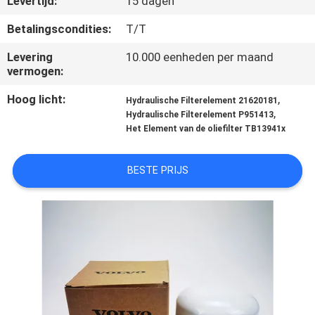
Levertijd:
15 dagen
KWALITEITSCONTROLE
Betalingscondities:
T/T
CONTACTEER
Levering
10.000 eenheden per maand
vermogen:
ONS
Hoog licht:
,
Hydraulische Filterelement 21620181
,
Hydraulische Filterelement P951413
NIEUWS
Het Element van de oliefilter TB13941x
GEVALLEN
BESTE PRIJS
SITEMAP
PRIVACY
POLICY