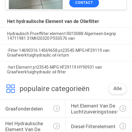
CONTACT
Het hydraulische Element van de Oliefilter
Hydraulisch Proeffilter element R010088 Algemeen begrip
14711981 31MH20320 P550576 van
-Filter 14690316 14569658 pt23545-MPG HF29119 van
Graafwerktuighydraulic oil return
-het Element pt23545-MPG HF29119 HY90931 van
Graafwerktuighydraulic oil filter
populaire categorieën
Alle
Het Element Van De 
Graafonderdelen
Luchtzuiveringstoestelfilte
Het Hydraulische 
Diesel Filterelement
Element Van De 