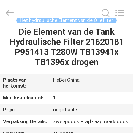
Fulu
filter
Co.,
Ltd.
All
Het hydraulische Element van de Oliefilter
Rights
Reserved.
Die Element van de Tank
HUIS
Developed
by
ECER
Hydraulische Filter 21620181
PRODUCTEN
P951413 T280W TB13941x
TB1396x drogen
VIDEO'S
Plaats van
HeBei China
herkomst:
ONGEVEER
ONS
Min. bestelaantal:
1
Prijs:
negotiable
FABRIEKSREIS
Verpakking Details:
zweepdoos + vijf-laag raadsdoos