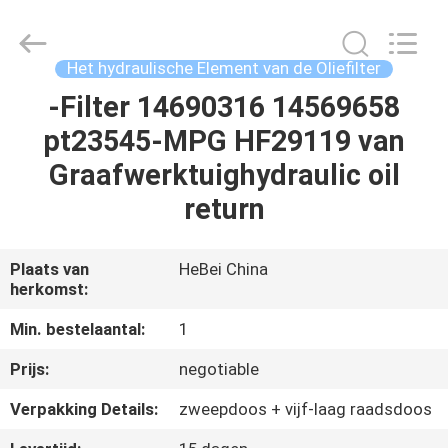
Fulu
filter
Co.,
Ltd.
All
Het hydraulische Element van de Oliefilter
Rights
Reserved.
-Filter 14690316 14569658
HUIS
Developed
by
ECER
pt23545-MPG HF29119 van
PRODUCTEN
Graafwerktuighydraulic oil
return
VIDEO'S
Plaats van
HeBei China
herkomst:
ONGEVEER
ONS
Min. bestelaantal:
1
Prijs:
negotiable
FABRIEKSREIS
Verpakking Details:
zweepdoos + vijf-laag raadsdoos