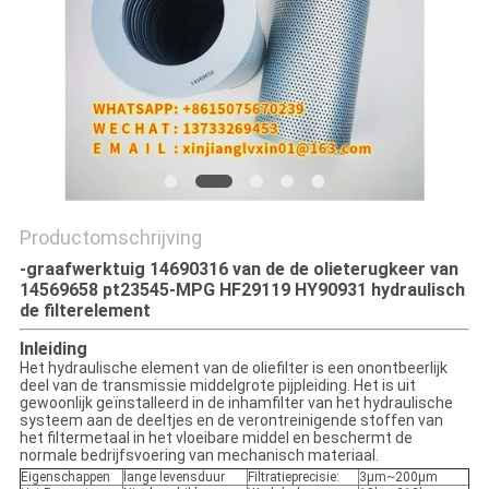
Productomschrijving
-graafwerktuig 14690316 van de de olieterugkeer van
14569658 pt23545-MPG HF29119 HY90931 hydraulisch
de filterelement
Inleiding
Het hydraulische element van de oliefilter is een onontbeerlijk
deel van de transmissie middelgrote pijpleiding. Het is uit
gewoonlijk geïnstalleerd in de inhamfilter van het hydraulische
systeem aan de deeltjes en de verontreinigende stoffen van
het filtermetaal in het vloeibare middel en beschermt de
normale bedrijfsvoering van mechanisch materiaal.
Eigenschappen
lange levensduur
Filtratieprecisie:
3μm~200μm