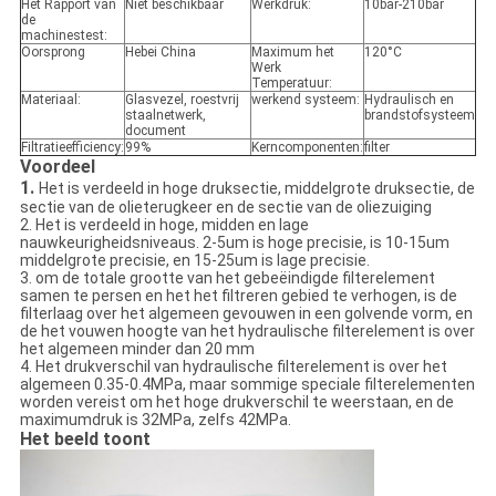
Het Rapport van
Niet beschikbaar
Werkdruk:
10bar-210bar
de
machinestest:
Oorsprong
Hebei China
Maximum het
120°C
Werk
Temperatuur:
Materiaal:
Glasvezel, roestvrij
werkend systeem:
Hydraulisch en
staalnetwerk,
brandstofsysteem
document
Filtratieefficiency:
99%
Kerncomponenten:
filter
Voordeel
1.
Het is verdeeld in hoge druksectie, middelgrote druksectie, de
sectie van de olieterugkeer en de sectie van de oliezuiging
2. Het is verdeeld in hoge, midden en lage
nauwkeurigheidsniveaus. 2-5um is hoge precisie, is 10-15um
middelgrote precisie, en 15-25um is lage precisie.
3. om de totale grootte van het gebeëindigde filterelement
samen te persen en het het filtreren gebied te verhogen, is de
filterlaag over het algemeen gevouwen in een golvende vorm, en
de het vouwen hoogte van het hydraulische filterelement is over
het algemeen minder dan 20 mm
4. Het drukverschil van hydraulische filterelement is over het
algemeen 0.35-0.4MPa, maar sommige speciale filterelementen
worden vereist om het hoge drukverschil te weerstaan, en de
maximumdruk is 32MPa, zelfs 42MPa.
Het beeld toont