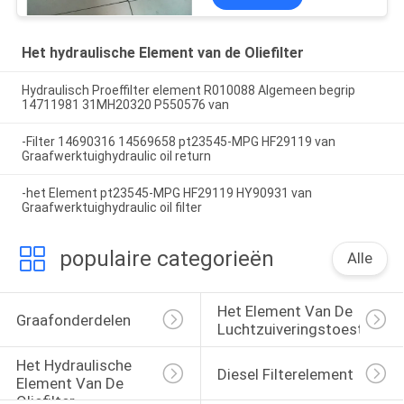
Het hydraulische Element van de Oliefilter
Hydraulisch Proeffilter element R010088 Algemeen begrip
14711981 31MH20320 P550576 van
-Filter 14690316 14569658 pt23545-MPG HF29119 van
Graafwerktuighydraulic oil return
-het Element pt23545-MPG HF29119 HY90931 van
Graafwerktuighydraulic oil filter
populaire categorieën
Alle
Het Element Van De 
Graafonderdelen
Luchtzuiveringstoestelfilte
Het Hydraulische 
Diesel Filterelement
Element Van De 
Oliefilter