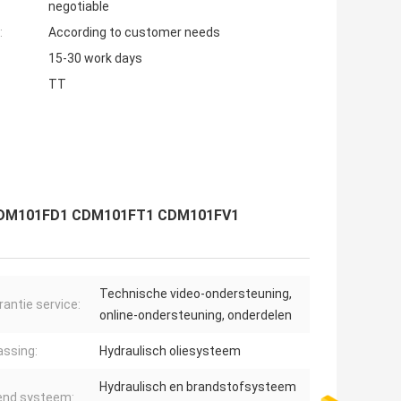
negotiable
:
According to customer needs
15-30 work days
TT
C1 CDM101FD1 CDM101FT1 CDM101FV1
Technische video-ondersteuning,
rantie service:
online-ondersteuning, onderdelen
ssing:
Hydraulisch oliesysteem
Hydraulisch en brandstofsysteem
end systeem: