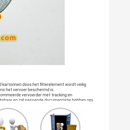
d kartonnen doos.het filterelement wordt veilig
ens het vervoer beschermd is..
renommeerde vervoerder met tracking en
kwetsbaar en zal passende documentatie hebben om