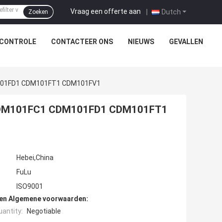
Vraag een offerte aan
|
Dutch
Zoeken
SCONTROLE
CONTACTEER ONS
NIEUWS
GEVALLEN
DM101FD1 CDM101FT1 CDM101FV1
nt CDM101FC1 CDM101FD1 CDM101FT1
Hebei,China
FuLu
ISO9001
den Algemene voorwaarden:
antity:
Negotiable