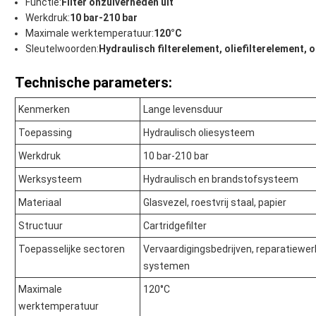
Functie:
Filter onzuiverheden uit
Werkdruk:
10 bar-210 bar
Maximale werktemperatuur:
120°C
Sleutelwoorden:
Hydraulisch filterelement, oliefilterelement, 
Technische parameters:
Kenmerken
Lange levensduur
Toepassing
Hydraulisch oliesysteem
Werkdruk
10 bar-210 bar
Werksysteem
Hydraulisch en brandstofsysteem
Materiaal
Glasvezel, roestvrij staal, papier
Structuur
Cartridgefilter
Toepasselijke sectoren
Vervaardigingsbedrijven, reparatiewer
systemen
Maximale
120°C
werktemperatuur