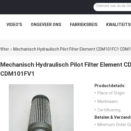
VIDEO'S
ONGEVEER ONS
FABRIEKSREIS
KWALITEIT
ilter
Mechanisch Hydraulisch Pilot Filter Element CDM101FC1 C
Mechanisch Hydraulisch Pilot Filter Eleme
CDM101FV1
Productdetails:
Place of Origin:
Merknaam:
Certificering:
Betalen & Verzen
Minimum Order Qu