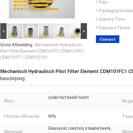
Prijs:
Packaging Details
Delivery Time:
Payment Terms:
Contact
Grote Afbeelding :
Mechanisch Hydraulisch
Pilot Filter Element CDM101FC1 CDM101FD1
CDM101FT1 CDM101FV1
Mechanisch Hydraulisch Pilot Filter Element CDM101F
beschrijving
zoals het beeld toont
Kleur:
Na ga
Filtratie-efficiëntie:
99%
Toepa
Glasvezel, roestvrij staalnetwerk,
Materiaal:
Werk