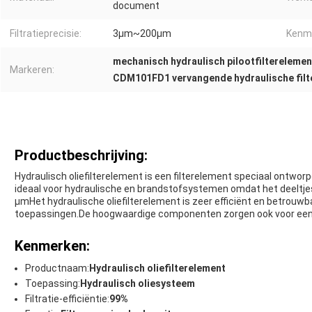
document
Filtratieprecisie:
3μm~200μm
Kenm
mechanisch hydraulisch pilootfilterelemen
Markeren:
CDM101FD1 vervangende hydraulische fil
Productbeschrijving:
Hydraulisch oliefilterelement is een filterelement speciaal ontwor
ideaal voor hydraulische en brandstofsystemen omdat het deeltjes 
μmHet hydraulische oliefilterelement is zeer efficiënt en betrouwb
toepassingen.De hoogwaardige componenten zorgen ook voor een la
Kenmerken:
Productnaam:
Hydraulisch oliefilterelement
Toepassing:
Hydraulisch oliesysteem
Filtratie-efficiëntie:
99%